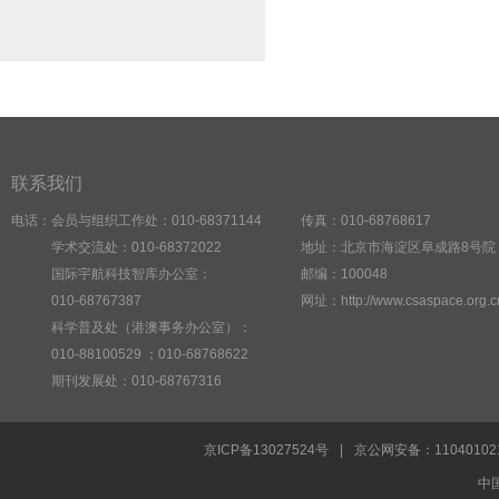
联系我们
电话：会员与组织工作处：010-68371144
传真：010-68768617
学术交流处：010-68372022
地址：北京市海淀区阜成路8号院
国际宇航科技智库办公室：
邮编：100048
010-68767387
网址：http://www.csaspace.org.c
科学普及处（港澳事务办公室）：
010-88100529 ；010-68768622
期刊发展处：010-68767316
京ICP备13027524号
|
京公网安备：1104010
中