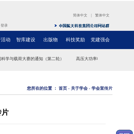
简体中文
|
繁体中文
|
登录
普活动
智库建设
出版物
科技奖励
党建强会
间科学与载荷大赛的通知（第二轮）
高压大功率电力传输载流摩擦共
您所在的位置 ：
首页
-
关于学会
-
学会宣传片
传片