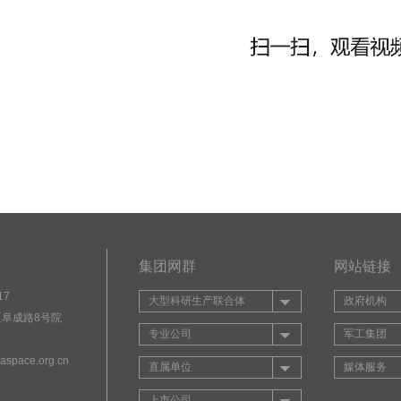
集团网群
网站链接
17
大型科研生产联合体
政府机构
阜成路8号院
专业公司
军工集团
aspace.org.cn
直属单位
媒体服务
上市公司